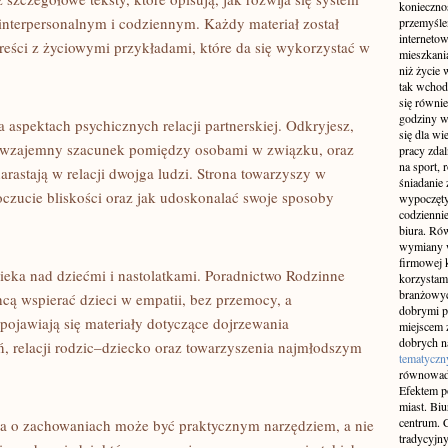
konieczno
nterpersonalnym i codziennym. Każdy materiał został
przemyślen
interneto
reści z życiowymi przykładami, które da się wykorzystać w
mieszkania
niż życie 
tak wchod
się równie
godziny w
aspektach psychicznych relacji partnerskiej. Odkryjesz,
się dla w
 o wzajemny szacunek pomiędzy osobami w związku, oraz
pracy zda
na sport, 
narastają w relacji dwojga ludzi. Strona towarzyszy w
śniadanie 
oczucie bliskości oraz jak udoskonalać swoje sposoby
wypoczęty
codziennie
biura. Ró
wymiany w
firmowej 
eka nad dziećmi i nastolatkami. Poradnictwo Rodzinne
korzystam
branżowyc
cą wspierać dzieci w empatii, bez przemocy, a
dobrymi p
pojawiają się materiały dotyczące dojrzewania
miejscem z
dobrych n
, relacji rodzic–dziecko oraz towarzyszenia najmłodszym
tematyczn
równowad
Efektem po
miast. Bi
centrum. C
ka o zachowaniach może być praktycznym narzędziem, a nie
tradycyjny