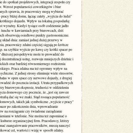
ie do spotkań projektowych, integracji zespołu czy
w. Wzrost popularności coworkingów i biur
nych sprawia, że pracownicy mogą wybierać
 pracy bliżej domu, łącząc zalety „wyjścia do ludzi”
krótkiego dojazdu. Wpływ na lokalną gospodarkę
st wyraźny. Kiedyś tysiące osób codziennie jadło
i lunche w kawiarniach przy biurowcach, dziś
uch obserwują osiedlowe punkty gastronomiczne.
ę układ dnia: zamiast jednej dużej przerwy w
ia, pracownicy zdalni częściej sięgają po krótsze
p. na szybkie wyjście po kawę czy krótki spacer po
W dłuższej perspektywie może to prowadzić do
 decentralizacji usług, rozwoju mniejszych dzielnic i
lickich oraz bardziej równomiernego rozłożenia
jskiego. Praca zdalna ma też ogromny wpływ na
ychiczne. Z jednej strony eliminuje wiele stresorów,
 hałas w open space czy nerwowe dojazdy, z drugiej
owadzić do poczucia izolacji. Utrata przypadkowych
zy biurowym ekspresie, trudności w oddzieleniu
życia domowego czy poczucie, że „jest się zawsze
otrafią dać się we znaki. Stąd rosnąca popularność
domowych, takich jak symboliczne „wyjście z pracy”
pacer po zakończeniu dnia, wprowadzanie
rw na rozciąganie czy świadome zarządzanie
eniami w telefonie. Nie można też zapominać o
kulturze organizacyjnej firm. Pracodawcy, którzy
ymać zaangażowanie pracowników, muszą nauczyć
kować cel, wartości i wizję w sposób zdalny.