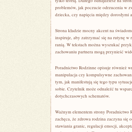
tylko teorią. Dlatego odnajdziesz na str
problemów, jak poczucie odrzucenia w zw
dziecka, czy napięcia między dorosłymi a
Strona kładzie mocny akcent na świadom
inspiruje, aby zatrzymać się na rutynę w 
ranią. W tekstach można wyszukać przyk
zachowaniu partnera mogą przynieść wi
Poradnictwo Rodzinne opisuje również wr
manipulacja czy kompulsywne zachowania 
tym, jak manifestują się tego typu sytuac
sobie. Czytelnik może odnaleźć tu wspar
dotychczasowych schematów.
Ważnym elementem strony Poradnictwo Rod
zachęca, że zdrowa rodzina zaczyna się o
stawiania granic, regulacji emocji, akcep