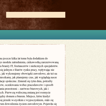
na jeszcze kilka lat temu była dodatkiem do
go modelu zatrudnienia, ciekawostką zarezerwowaną
a branży IT, freelancerów i nielicznych specjalistów.
 się jednym z filarów rynku pracy, wpływając nie
to, jak wykonujemy obowiązki zawodowe, ale też na
mieszkamy, jak planujemy czas, jak wyglądają nasze
elacje społeczne. Zmienił się rytm dnia, potrzeby
ów, oczekiwania wobec pracodawców i sposób
nia przestrzeni – zarówno biurowych, jak i
ych. Pierwszą widoczną zmianą jest rozmycie
iędzy domem a biurem. Miejsce, które kiedyś
 się przede wszystkim z wypoczynkiem, stało się
trum dowodzenia życiem zawodowym. Pojawiła się