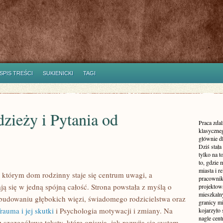
SPIS TREŚCI
SUKIENICKI
TAGI
dzieży i Pytania od
Praca zdal
klasyczne
głównie dl
Dziś stała
tylko na 
to, gdzie 
miasta i r
 którym dom rodzinny staje się centrum uwagi, a
pracownik
ją się w jedną spójną całość. Strona powstała z myślą o
projektowa
mieszkaln
w budowaniu głębokich więzi, świadomego rodzicielstwa oraz
granicy m
rauma i jej skutki
i Psychologia motywacji i zmiany. Na
kojarzyło
nagle cen
szczegółowe teksty, które opisują, jak rozwija się system