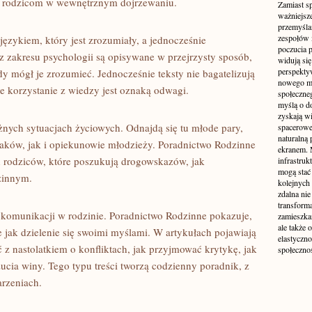
żą rodzicom w wewnętrznym dojrzewaniu.
Zamiast s
ważniejsz
przemyśla
zespołów 
językiem, który jest zrozumiały, a jednocześnie
poczucia p
z zakresu psychologii są opisywane w przejrzysty sposób,
widują się
perspekty
y mógł je zrozumieć. Jednocześnie teksty nie bagatelizują
nowego mo
e korzystanie z wiedzy jest oznaką odwagi.
społeczne
myślą o d
zyskają wi
óżnych sytuacjach życiowych. Odnajdą się tu młode pary,
spacerowe,
naturalną
aków, jak i opiekunowie młodzieży. Poradnictwo Rodzinne
ekranem. M
rodziców, które poszukują drogowskazów, jak
infrastruk
mogą stać 
zinnym.
kolejnych
zdalna nie
transform
 komunikacji w rodzinie. Poradnictwo Rodzinne pokazuje,
zamieszkan
ale także 
e jak dzielenie się swoimi myślami. W artykułach pojawiają
elastyczn
 z nastolatkiem o konfliktach, jak przyjmować krytykę, jak
społecznoś
cia winy. Tego typu treści tworzą codzienny poradnik, z
arzeniach.