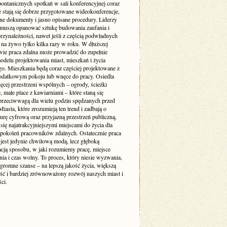
pontanicznych spotkań w sali konferencyjnej coraz
e stają się dobrze przygotowane wideokonferencje,
ne dokumenty i jasno opisane procedury. Liderzy
muszą opanować sztukę budowania zaufania i
rzynależności, nawet jeśli z częścią podwładnych
 na żywo tylko kilka razy w roku. W dłuższej
wie praca zdalna może prowadzić do zupełnie
delu projektowania miast, mieszkań i życia
go. Mieszkania będą coraz częściej projektowane z
odatkowym pokoju lub wnęce do pracy. Osiedla
ęcej przestrzeni wspólnych – ogrody, ścieżki
 małe place z kawiarniami – które staną się
 przeciwwagą dla wielu godzin spędzanych przed
iasta, które zrozumieją ten trend i zadbają o
turę cyfrową oraz przyjazną przestrzeń publiczną,
się najatrakcyjniejszymi miejscami do życia dla
 pokoleń pracowników zdalnych. Ostatecznie praca
 jest jedynie chwilową modą, lecz głęboką
acją sposobu, w jaki rozumiemy pracę, miejsce
ia i czas wolny. To proces, który niesie wyzwania,
ogromne szanse – na lepszą jakość życia, większą
ość i bardziej zrównoważony rozwój naszych miast i
ci.