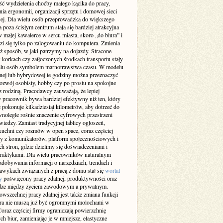
ść wydzielenia choćby małego kącika do pracy,
ia ergonomii, organizacji sprzętu i domowej sieci
wej. Dla wielu osób przeprowadzka do większego
 poza ścisłym centrum stała się bardziej atrakcyjna
w małej kawalerce w sercu miasta, skoro „do biura” i
zi się tylko po zalogowaniu do komputera. Zmienia
ż sposób, w jaki patrzymy na dojazdy. Stracone
 korkach czy zatłoczonych środkach transportu stały
ielu osób symbolem marnotrawstwa czasu. W modelu
lnej lub hybrydowej te godziny można przeznaczyć
rozwój osobisty, hobby czy po prostu na spokojne
z rodziną. Pracodawcy zauważają, że lepiej
 pracownik bywa bardziej efektywny niż ten, który
 pokonuje kilkadziesiąt kilometrów, aby dotrzeć do
wnolegle rośnie znaczenie cyfrowych przestrzeni
iedzy. Zamiast tradycyjnej tablicy ogłoszeń,
kuchni czy rozmów w open space, coraz częściej
y z komunikatorów, platform społecznościowych i
h stron, gdzie dzielimy się doświadczeniami i
raktykami. Dla wielu pracowników naturalnym
dobywania informacji o narzędziach, trendach i
awykach związanych z pracą z domu stał się
wortal
y
poświęcony pracy zdalnej, produktywności oraz
ze między życiem zawodowym a prywatnym.
wszechnej pracy zdalnej jest także zmiana funkcji
ura nie muszą już być ogromnymi molochami w
oraz częściej firmy ograniczają powierzchnię
ch biur, zamieniając je w mniejsze, elastyczne