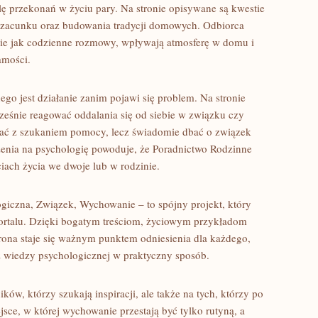
lę przekonań w życiu pary. Na stronie opisywane są kwestie
szacunku oraz budowania tradycji domowych. Odbiorca
akie jak codzienne rozmowy, wpływają atmosferę w domu i
amości.
o jest działanie zanim pojawi się problem. Na stronie
wcześnie reagować oddalania się od siebie w związku czy
kać z szukaniem pomocy, lecz świadomie dbać o związek
rzenia na psychologię powoduje, że Poradnictwo Rodzinne
iach życia we dwoje lub w rodzinie.
iczna, Związek, Wychowanie – to spójny projekt, który
ortalu. Dzięki bogatym treściom, życiowym przykładom
trona staje się ważnym punktem odniesienia dla każdego,
ć z wiedzy psychologicznej w praktyczny sposób.
ów, którzy szukają inspiracji, ale także na tych, którzy po
sce, w której wychowanie przestają być tylko rutyną, a