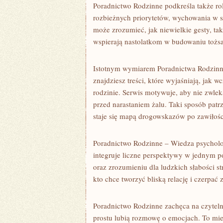
Poradnictwo Rodzinne podkreśla także ro
rozbieżnych priorytetów, wychowania w 
może zrozumieć, jak niewielkie gesty, t
wspierają nastolatkom w budowaniu tożs
Istotnym wymiarem Poradnictwa Rodzinneg
znajdziesz treści, które wyjaśniają, jak 
rodzinie. Serwis motywuje, aby nie zwle
przed narastaniem żalu. Taki sposób pat
staje się mapą drogowskazów po zawiłośc
Poradnictwo Rodzinne – Wiedza psycholog
integruje liczne perspektywy w jednym p
oraz zrozumieniu dla ludzkich słabości s
kto chce tworzyć bliską relację i czerpa
Poradnictwo Rodzinne zachęca na czytelnik
prostu lubią rozmowę o emocjach. To miej