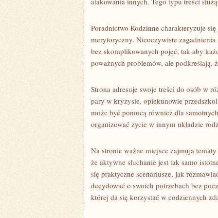
atakowania innych. Tego typu treści słu
Poradnictwo Rodzinne charakteryzuje się 
merytoryczny. Nieoczywiste zagadnienia 
bez skomplikowanych pojęć, tak aby każd
poważnych problemów, ale podkreślają, ż
Strona adresuje swoje treści do osób w r
pary w kryzysie, opiekunowie przedszkol
może być pomocą również dla samotnych 
organizować życie w innym układzie rod
Na stronie ważne miejsce zajmują tematy
że aktywne słuchanie jest tak samo istotn
się praktyczne scenariusze, jak rozmawiać
decydować o swoich potrzebach bez poczu
której da się korzystać w codziennych zd