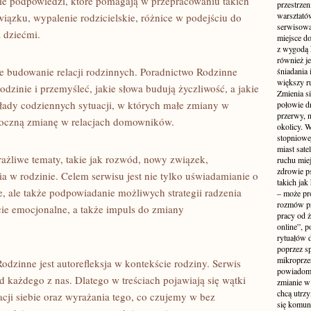
onie podpowiedzi, które pomagają w przepracowaniu takich
przestrzen
warsztató
iązku, wypalenie rodzicielskie, różnice w podejściu do
serwisowa
 dziećmi.
miejsce do
z wygodą 
również je
e budowanie relacji rodzinnych. Poradnictwo Rodzinne
śniadania 
większy r
rodzinie i przemyśleć, jakie słowa budują życzliwość, a jakie
Zmienia si
łady codziennych sytuacji, w których małe zmiany w
połowie dn
przerwy, n
doczną zmianę w relacjach domowników.
okolicy. 
stopniowej
miast sate
ażliwe tematy, takie jak rozwód, nowy związek,
ruchu mie
zdrowie ps
w rodzinie. Celem serwisu jest nie tylko uświadamianie o
takich jak
je, ale także podpowiadanie możliwych strategii radzenia
– może pr
rozmów pr
cie emocjonalne, a także impuls do zmiany
pracy od 
online”, p
rytuałów 
poprzez s
mikroprze
zinne jest autorefleksja w kontekście rodziny. Serwis
powiadomi
d każdego z nas. Dlatego w treściach pojawiają się wątki
zmianie w 
chcą utrz
tacji siebie oraz wyrażania tego, co czujemy w bez
się komuni