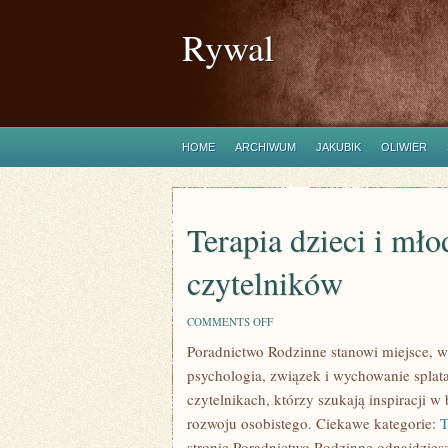
Rywal
HOME
ARCHIWUM
JAKUBIK
OLIWIER
Terapia dzieci i mło
czytelników
ON
COMMENTS OFF
TERAPIA
Poradnictwo Rodzinne stanowi miejsce, w
DZIECI
I
psychologia, związek i wychowanie splata
MŁODZIEŻY
I
czytelnikach, którzy szukają inspiracji 
PYTANIA
rozwoju osobistego. Ciekawe kategorie:
T
OD
CZYTELNIKÓW
stronie Poradnictwo Rodzinne odnajdziesz 