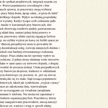
ie do spotkań projektowych, integracji zespołu czy
w. Wzrost popularności coworkingów i biur
nych sprawia, że pracownicy mogą wybierać
 pracy bliżej domu, łącząc zalety „wyjścia do ludzi”
krótkiego dojazdu. Wpływ na lokalną gospodarkę
st wyraźny. Kiedyś tysiące osób codziennie jadło
i lunche w kawiarniach przy biurowcach, dziś
uch obserwują osiedlowe punkty gastronomiczne.
ę układ dnia: zamiast jednej dużej przerwy w
ia, pracownicy zdalni częściej sięgają po krótsze
p. na szybkie wyjście po kawę czy krótki spacer po
W dłuższej perspektywie może to prowadzić do
 decentralizacji usług, rozwoju mniejszych dzielnic i
lickich oraz bardziej równomiernego rozłożenia
jskiego. Praca zdalna ma też ogromny wpływ na
ychiczne. Z jednej strony eliminuje wiele stresorów,
 hałas w open space czy nerwowe dojazdy, z drugiej
owadzić do poczucia izolacji. Utrata przypadkowych
zy biurowym ekspresie, trudności w oddzieleniu
życia domowego czy poczucie, że „jest się zawsze
otrafią dać się we znaki. Stąd rosnąca popularność
domowych, takich jak symboliczne „wyjście z pracy”
pacer po zakończeniu dnia, wprowadzanie
rw na rozciąganie czy świadome zarządzanie
eniami w telefonie. Nie można też zapominać o
kulturze organizacyjnej firm. Pracodawcy, którzy
ymać zaangażowanie pracowników, muszą nauczyć
kować cel, wartości i wizję w sposób zdalny.