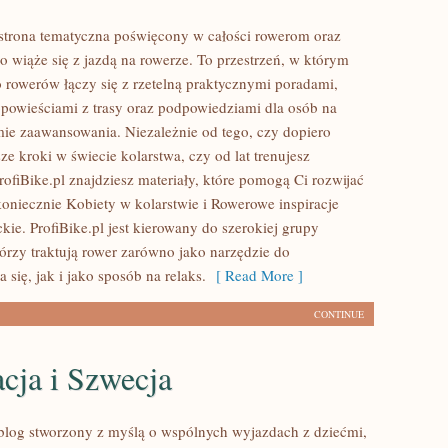
o strona tematyczna poświęcony w całości rowerom oraz
o wiąże się z jazdą na rowerze. To przestrzeń, w którym
 rowerów łączy się z rzetelną praktycznymi poradami,
opowieściami z trasy oraz podpowiedziami dla osób na
e zaawansowania. Niezależnie od tego, czy dopiero
ze kroki w świecie kolarstwa, czy od lat trenujesz
rofiBike.pl znajdziesz materiały, które pomogą Ci rozwijać
koniecznie Kobiety w kolarstwie i Rowerowe inspiracje
ackie. ProfiBike.pl jest kierowany do szerokiej grupy
tórzy traktują rower zarówno jako narzędzie do
 się, jak i jako sposób na relaks.
[ Read More ]
CONTINUE
cja i Szwecja
o blog stworzony z myślą o wspólnych wyjazdach z dziećmi,