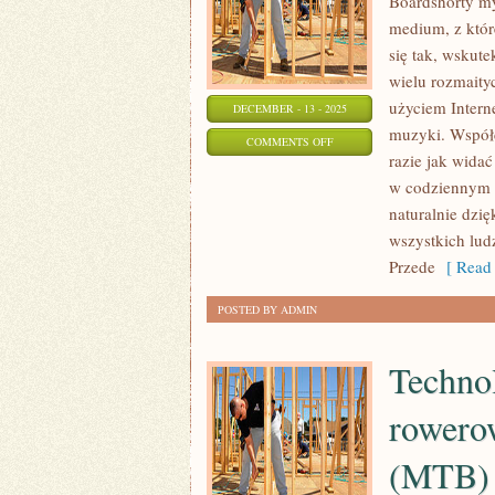
Boardshorty my
medium, z któr
się tak, wskut
wielu rozmaityc
użyciem Intern
DECEMBER - 13 - 2025
muzyki. Współ
ON
COMMENTS OFF
razie jak wida
OCZYSZCZARKI
w codziennym ż
WIRNIKOWE
naturalnie dzi
wszystkich lud
Przede
[ Read 
POSTED BY ADMIN
Techno
rowerow
(MTB)