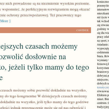
konieczno
rzez nich prowadzone są na niezmiernie wysokim poziomie.
przemyślen
y wspomnieć, że perfekcyjnym rozwiązaniem mogą okazać
interneto
mieszkania
klenie ochrony przeciwpożarowej. Też pracownicy tego
niż życie 
More ]
tak wchod
się równie
godziny w
CONTINUE
się dla w
pracy zda
na sport, 
iejszych czasach możemy
śniadanie 
wypoczęty
codziennie
ozwolić dosłownie na
biura. Ró
wymiany w
o, jeżeli tylko mamy do tego
firmowej 
korzystam
branżowyc
e
dobrymi p
miejscem z
dobrych n
tematyczn
 czasach możemy sobie pozwolić dokładnie na wszystko,
równowad
Efektem po
amy do tego kongruentne W dzisiejszych czasach możemy
miast. Bi
 dokładnie na wszystko, jeśli tylko mamy do tego godziwe
centrum. C
tradycyjny
szłości jednak przeznaczenie może się od nas odwrócić i