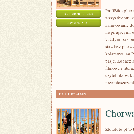
ProfiBike.pl t
DECEMBER - 2 - 2025
wszystkiemu, c
ON
COMMENTS OFF
zamiłowanie do
TECHNOLOGIE
inspirującymi 
GPS
każdym poziomi
I
stawiasz pierws
NAWIGACJA
kolarstwo, na P
ROWEROWA
pasję. Zobacz 
filmowe i liter
I
czytelników, k
KOLARSTWO
przemieszczania
GÓRSKIE
(MTB)
POSTED BY ADMIN
Chorwa
Zlotoloto.pl t