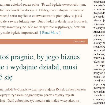
przestrzen
ną nam uciekać przez palce. To zaś będzie owocowało tym,
warsztató
serwisowa
stać bez środków do życia. Dlatego w zdatnym momencie
miejsce do
 zacząć serio myśleć o zainwestowaniu pieniędzy w jakiś
z wygodą 
również je
będzie zawsze lukratywny. Dużo ludzi w dzisiejszych porach,
śniadania 
nty inwestycyjne. Nie ma w tym nic wątpliwego, bowiem
większy r
Zmienia si
ry stale będzie importował
[ Read More ]
połowie dn
przerwy, n
CONTINUE
okolicy. 
stopniowej
miast sate
ktoś pragnie, by jego biznes
ruchu mie
zdrowie ps
takich jak
e i wydajnie działał, musi
– może pr
rozmów pr
pracy od 
ć się
online”, p
rytuałów 
poprzez s
mikroprze
a, zdoła być nadzwyczaj sprzyjająca Rynek zabezpieczeń
powiadomi
iejszym rynkiem doglądanym przez krajowy rejestr
zmianie w 
chcą utrz
lsce. Dziś zabezpieczyć można niemalże wszystko, na
się komuni