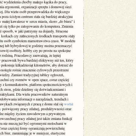
ść wydzielenia choćby małego kącika do pracy,
ia ergonomii, organizacji sprzętu i domowej sieci
wej. Dla wielu osób przeprowadzka do większego
 poza ścisłym centrum stała się bardziej atrakcyjna
w małej kawalerce w sercu miasta, skoro „do biura” i
zi się tylko po zalogowaniu do komputera. Zmienia
ż sposób, w jaki patrzymy na dojazdy. Stracone
 korkach czy zatłoczonych środkach transportu stały
ielu osób symbolem marnotrawstwa czasu. W modelu
lnej lub hybrydowej te godziny można przeznaczyć
rozwój osobisty, hobby czy po prostu na spokojne
z rodziną. Pracodawcy zauważają, że lepiej
 pracownik bywa bardziej efektywny niż ten, który
 pokonuje kilkadziesiąt kilometrów, aby dotrzeć do
wnolegle rośnie znaczenie cyfrowych przestrzeni
iedzy. Zamiast tradycyjnej tablicy ogłoszeń,
kuchni czy rozmów w open space, coraz częściej
y z komunikatorów, platform społecznościowych i
h stron, gdzie dzielimy się doświadczeniami i
raktykami. Dla wielu pracowników naturalnym
dobywania informacji o narzędziach, trendach i
awykach związanych z pracą z domu stał się
wortal
y
poświęcony pracy zdalnej, produktywności oraz
ze między życiem zawodowym a prywatnym.
wszechnej pracy zdalnej jest także zmiana funkcji
ura nie muszą już być ogromnymi molochami w
oraz częściej firmy ograniczają powierzchnię
ch biur, zamieniając je w mniejsze, elastyczne