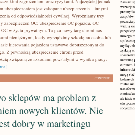
wszelkimi zagrożeniami oraz ryzykami. Najczęściej jednak
Zamiast s
ważniejsz
 ubezpieczeniem jest zakopane ubezpieczenia – innymi
przemyśla
zenia od odpowiedzialności cywilnej. Wyróżniamy trzy
zespołów 
poczucia p
py zabezpieczeń OC: ubezpieczenie OC pojazdu, OC
widują się
 OC w życiu prywatnym. Tu pzu nowy targ chroni nas
perspekty
nowego mo
wami pieniężnymi, kiedy wyrządzimy szkodę na osobie lub
społeczne
czasie kierowania pojazdem ustawowo dopuszczonym do
myślą o d
zyskają wi
o. Z pewnością ubezpieczenie chroni przed
spacerowe,
ścią związaną ze szkodami powstałymi w wyniku pracy:
naturalną
ekranem. M
re ]
infrastruk
mogą stać 
CONTINUE
kolejnych
zdalna nie
transform
o sklepów ma problem z
zamieszkan
ale także 
elastyczn
niem nowych klientów. Nie
społecznoś
est dobry w marketingu