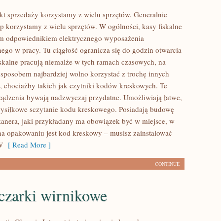
t sprzedaży korzystamy z wielu sprzętów. Generalnie
p korzystamy z wielu sprzętów. W ogólności, kasy fiskalne
ym odpowiednikiem elektrycznego wyposażenia
go w pracy. Tu ciągłość ogranicza się do godzin otwarcia
iskalne pracują niemalże w tych ramach czasowych, na
 sposobem najbardziej wolno korzystać z trochę innych
 chociażby takich jak czytniki kodów kreskowych. Te
rządzenia bywają nadzwyczaj przydatne. Umożliwiają łatwe,
wysiłkowe sczytanie kodu kreskowego. Posiadają budowę
anera, jaki przykładany ma obowiązek być w miejsce, w
na opakowaniu jest kod kreskowy – musisz zainstalować
W
[ Read More ]
CONTINUE
czarki wirnikowe