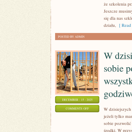
że szkolenia p
DLA
Jeszcze musim
ZADŁUŻONYCH
się dla nas sz
działu,
[ Read 
POSTED BY ADMIN
W dzis
sobie p
wszystk
godziw
DECEMBER - 15 - 2025
ON
W dzisiejszych
COMMENTS OFF
jeżeli tylko m
W
sobie pozwolić
DZISIEJSZYCH
środki. W przy
CZASACH