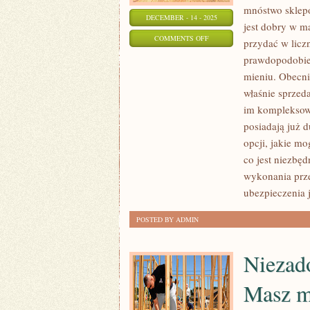
mnóstwo sklep
DECEMBER - 14 - 2025
jest dobry w m
ON
COMMENTS OFF
przydać w licz
MNÓSTWO
prawdopodobień
SKLEPÓW
mieniu. Obecni
MA
właśnie sprzed
PROBLEM
im kompleksowe
Z
posiadają już 
opcji, jakie m
UZYSKANIEM
co jest niezbę
NOWYCH
wykonania prz
KLIENTÓW.
ubezpieczenia 
NIE
KAŻDY
POSTED BY ADMIN
JEST
DOBRY
Niezad
W
MARKETINGU
Masz m