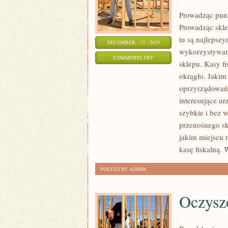
Prowadząc punk
Prowadząc skle
tu są najlepsz
DECEMBER - 13 - 2025
wykorzystywane
ON
COMMENTS OFF
sklepu. Kasy f
NIEZADOWOLENIE
okrągło. Jakim
Z
oprzyrządowań,
UBEZPIECZENIA?
interesujące u
MASZ
szybkie i bez 
MOŻLIWOŚĆ
przenośnego sk
JE
jakim miejscu 
ZMIENIĆ
kasę fiskalną. 
POSTED BY ADMIN
Oczysz