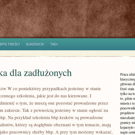
SPIS TREŚCI
SUKIENICKI
TAGI
ka dla zadłużonych
Praca zdal
klasyczne
głównie dl
ków W co poniektórzy przypadkach jesteśmy w stanie
Dziś stała
tylko na 
ennego szkolenia, jakie jest do nas kierowane. I
to, gdzie 
dmienić o tym, że muszą one pozostać prowadzone przez
miasta i r
pracownik
m zakresie. Tak z pewnością jesteśmy w stanie ogłosić na
projektowa
bhp. Na przykład szkolenia bhp kraków są prowadzone
mieszkaln
granicy m
nalistów, którzy są dogłębnie obeznani w tym temacie, mają
kojarzyło
 jako pracownicy służby bhp. A przy tym możemy wskazać,
nagle cen