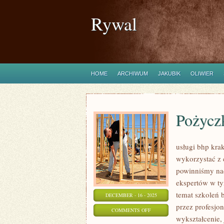
Rywal
HOME
ARCHIWUM
JAKUBIK
OLIWIER
Pożycz
usługi bhp kra
wykorzystać z c
powinniśmy na
ekspertów w ty
temat szkoleń 
DECEMBER - 16 - 2025
przez profesjo
ON
COMMENTS OFF
wykształcenie,
POŻYCZKA