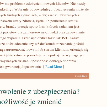
ów ma problem z zdobyciem nowych klientów. Nie każdy
arketingu Wybranie odpowiedniego ubezpieczenia może się
nych trudnych sytuacjach, w większości związanych z
stwem utraty zdrowia, życia lub poniesienia strat w
e w branży pracuje sporo firm, których zadaniem jest
aż pakietów dla zainteresowanych ludzi oraz zapewnianie
go wsparcia. Przedsiębiorstwa takie jak PZU Kalisz
duże doświadczenie czy też doskonałe rozeznanie pośród
ogą zaproponować nowym lub starym klientom, orientują się
dne i jakie sytuacje powodują zaniepokojenie wymagające
emyślanych działań. Sposobność dobrego dobrania
jest gwarancją dopasowania
[ Read More ]
CONTINUE
owolenie z ubezpieczenia?
ożliwość je zmienić