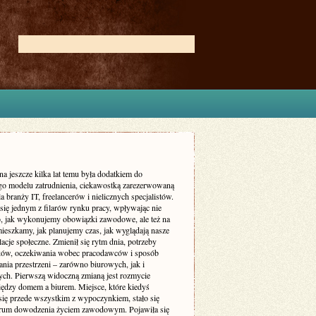
na jeszcze kilka lat temu była dodatkiem do
go modelu zatrudnienia, ciekawostką zarezerwowaną
a branży IT, freelancerów i nielicznych specjalistów.
 się jednym z filarów rynku pracy, wpływając nie
to, jak wykonujemy obowiązki zawodowe, ale też na
mieszkamy, jak planujemy czas, jak wyglądają nasze
elacje społeczne. Zmienił się rytm dnia, potrzeby
ów, oczekiwania wobec pracodawców i sposób
nia przestrzeni – zarówno biurowych, jak i
ych. Pierwszą widoczną zmianą jest rozmycie
iędzy domem a biurem. Miejsce, które kiedyś
 się przede wszystkim z wypoczynkiem, stało się
trum dowodzenia życiem zawodowym. Pojawiła się