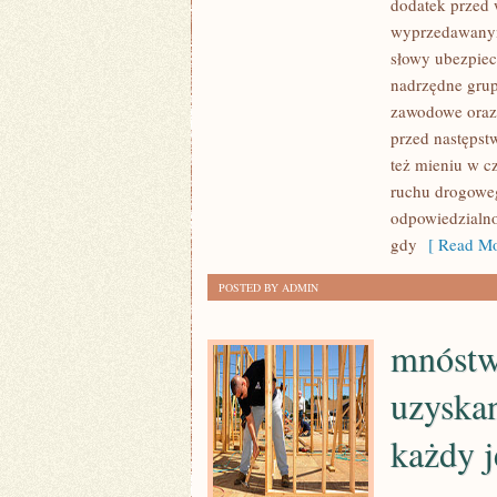
dodatek przed 
KTOŚ
wyprzedawanym
PRAGNIE,
słowy ubezpiec
BY
nadrzędne gru
JEGO
zawodowe oraz
przed następst
BIZNES
też mieniu w 
SPRAWNIE
ruchu drogoweg
I
odpowiedzialno
WYDAJNIE
gdy
[ Read Mo
DZIAŁAŁ,
MUSI
POSTED BY ADMIN
POSTARAĆ
SIĘ
mnóstw
uzyska
każdy j