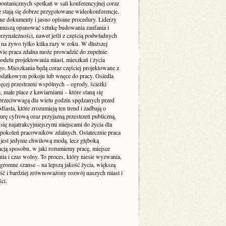
pontanicznych spotkań w sali konferencyjnej coraz
e stają się dobrze przygotowane wideokonferencje,
ne dokumenty i jasno opisane procedury. Liderzy
muszą opanować sztukę budowania zaufania i
rzynależności, nawet jeśli z częścią podwładnych
 na żywo tylko kilka razy w roku. W dłuższej
wie praca zdalna może prowadzić do zupełnie
delu projektowania miast, mieszkań i życia
go. Mieszkania będą coraz częściej projektowane z
odatkowym pokoju lub wnęce do pracy. Osiedla
ęcej przestrzeni wspólnych – ogrody, ścieżki
 małe place z kawiarniami – które staną się
 przeciwwagą dla wielu godzin spędzanych przed
iasta, które zrozumieją ten trend i zadbają o
turę cyfrową oraz przyjazną przestrzeń publiczną,
się najatrakcyjniejszymi miejscami do życia dla
 pokoleń pracowników zdalnych. Ostatecznie praca
 jest jedynie chwilową modą, lecz głęboką
acją sposobu, w jaki rozumiemy pracę, miejsce
ia i czas wolny. To proces, który niesie wyzwania,
ogromne szanse – na lepszą jakość życia, większą
ość i bardziej zrównoważony rozwój naszych miast i
ci.