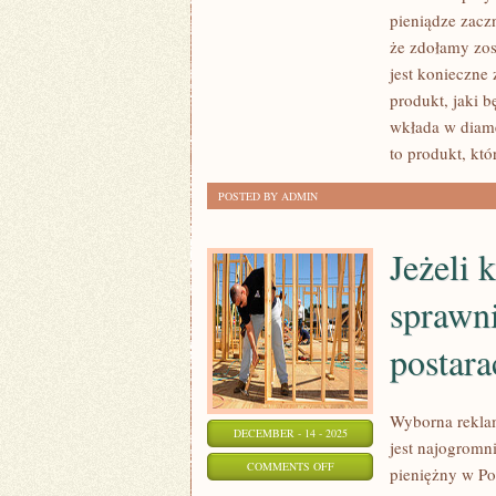
pieniądze zacz
MOŻEMY
że zdołamy zo
SOBIE
jest konieczne
POZWOLIĆ
produkt, jaki 
DOSŁOWNIE
wkłada w diame
NA
to produkt, któ
WSZYSTKO,
JEŻELI
POSTED BY ADMIN
TYLKO
MAMY
Jeżeli 
DO
TEGO
sprawni
GODZIWE
postara
Wyborna reklam
DECEMBER - 14 - 2025
jest najogromn
ON
COMMENTS OFF
pieniężny w Po
JEŻELI